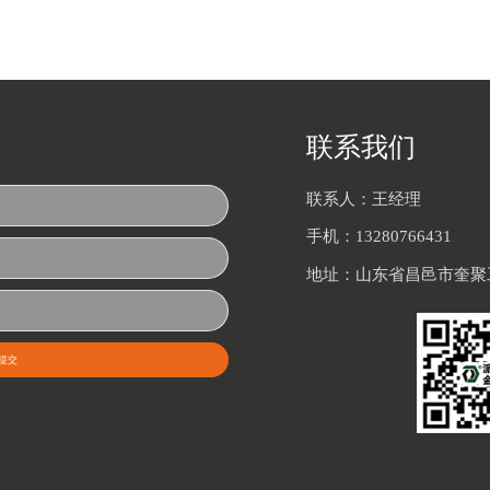
联系我们
联系人：王经理
手机：13280766431
地址：山东省昌邑市奎聚
提交