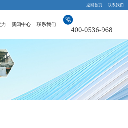
返回首页
|
联系我们
实力
新闻中心
联系我们
400-0536-968