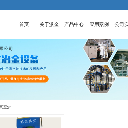
首页
关于派金
产品中心
应用案例
公司
真空炉