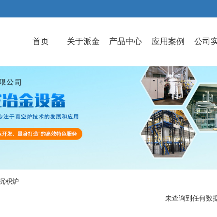
首页
关于派金
产品中心
应用案例
公司
沉积炉
未查询到任何数