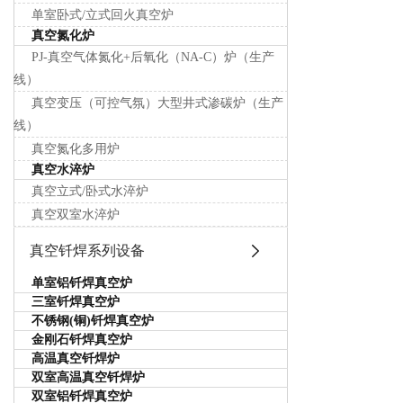
单室卧式/立式回火真空炉
真空氮化炉
PJ-真空气体氮化+后氧化（NA-C）炉（生产
线）
真空变压（可控气氛）大型井式渗碳炉（生产
线）
真空氮化多用炉
真空水淬炉
真空立式/卧式水淬炉
真空双室水淬炉
真空钎焊系列设备
单室铝钎焊真空炉
三室钎焊真空炉
不锈钢(铜)钎焊真空炉
金刚石钎焊真空炉
高温真空钎焊炉
双室高温真空钎焊炉
双室铝钎焊真空炉