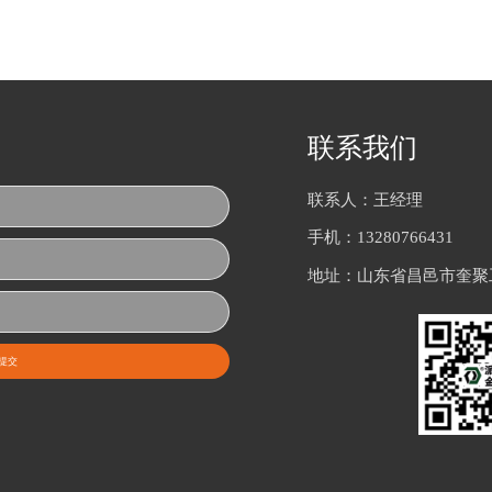
联系我们
联系人：王经理
手机：13280766431
地址：山东省昌邑市奎聚
提交