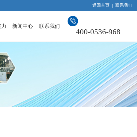
返回首页
|
联系我们
实力
新闻中心
联系我们
400-0536-968