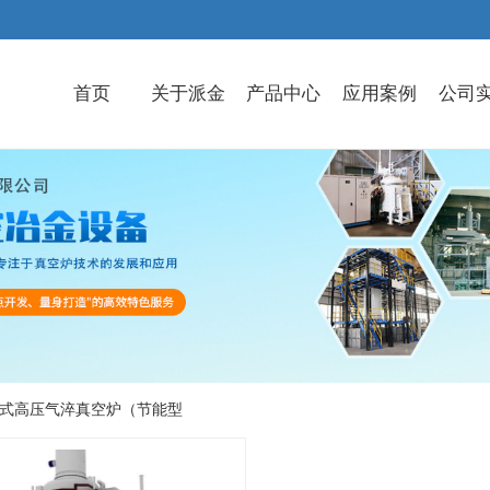
首页
关于派金
产品中心
应用案例
公司
式高压气淬真空炉（节能型