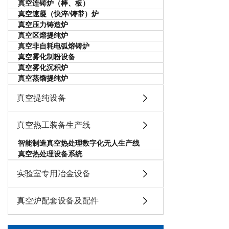
真空连铸炉（棒、板）
真空速凝（快淬/铸带）炉
真空压力铸造炉
真空区熔提纯炉
真空非自耗电弧熔铸炉
真空雾化制粉设备
真空雾化沉积炉
真空蒸馏提纯炉
真空提纯设备
真空热工装备生产线
智能制造真空热处理数字化无人生产线
真空热处理设备系统
实验室专用冶金设备
真空炉配套设备及配件